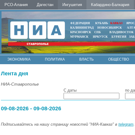
РСО-Алания
Дагестан
Ингушетия
Кабардино-Балкария
ФЕДЕРАЦИЯ
КУБАНЬ
КАВКАЗ
ЯРОС
КАЛИНИНГРАД
НОВОСИБИРСК
АЛТ
КРАСНОЯРСК
СПБ
ВЛАДИВОСТОК
МУРМАНСК
ИРКУТСК
БУРЯТИЯ
ЗА
ЭКОНОМИКА
ПОЛИТИКА
ВЛАСТЬ
ОБЩЕСТВО
АВТО
КОНТАКТЫ
Лента дня
НИА-Ставрополье
С даты
по да
09-08-2026 - 09-08-2026
Подписывайтесь на нашу страницу новостей "НИА-Кавказ" в
telegram
.