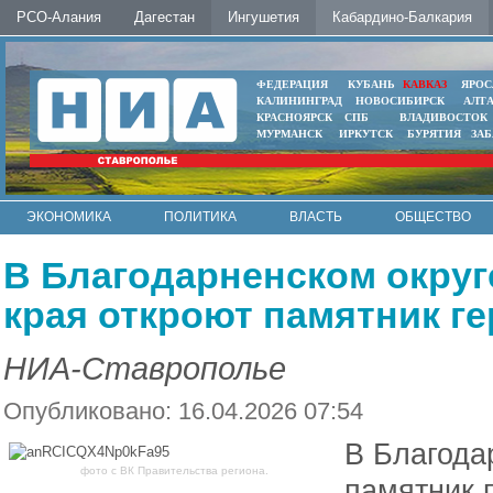
РСО-Алания
Дагестан
Ингушетия
Кабардино-Балкария
ФЕДЕРАЦИЯ
КУБАНЬ
КАВКАЗ
ЯРОС
КАЛИНИНГРАД
НОВОСИБИРСК
АЛТ
КРАСНОЯРСК
СПБ
ВЛАДИВОСТОК
МУРМАНСК
ИРКУТСК
БУРЯТИЯ
ЗА
ЭКОНОМИКА
ПОЛИТИКА
ВЛАСТЬ
ОБЩЕСТВО
АВТО
КОНТАКТЫ
В Благодарненском округ
края откроют памятник г
НИА-Ставрополье
Опубликовано: 16.04.2026 07:54
В Благода
фото с ВК Правительства региона.
памятник 