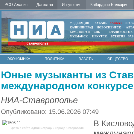
РСО-Алания
Дагестан
Ингушетия
Кабардино-Балкария
ФЕДЕРАЦИЯ
КУБАНЬ
КАВКАЗ
ЯРОС
КАЛИНИНГРАД
НОВОСИБИРСК
АЛТ
КРАСНОЯРСК
СПБ
ВЛАДИВОСТОК
МУРМАНСК
ИРКУТСК
БУРЯТИЯ
ЗА
ЭКОНОМИКА
ПОЛИТИКА
ВЛАСТЬ
ОБЩЕСТВО
АВТО
КОНТАКТЫ
Юные музыканты из Став
международном конкурсе
НИА-Ставрополье
Опубликовано: 15.06.2026 07:49
В Кислово
фото с сайта администрации города Ставрополя
междунаро