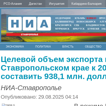
РСО-Алания
Дагестан
Ингушетия
Кабардино-Балкария
ФЕДЕРАЦИЯ
КУБАНЬ
КАВКАЗ
ЯРОС
КАЛИНИНГРАД
НОВОСИБИРСК
АЛТ
КРАСНОЯРСК
СПБ
ВЛАДИВОСТОК
МУРМАНСК
ИРКУТСК
БУРЯТИЯ
ЗА
ЭКОНОМИКА
ПОЛИТИКА
ВЛАСТЬ
ОБЩЕСТВО
АВТО
КОНТАКТЫ
Целевой объем экспорта 
Ставропольском крае к 2
составить 938,1 млн. дол
НИА-Ставрополье
Опубликовано: 29.08.2025 04:14