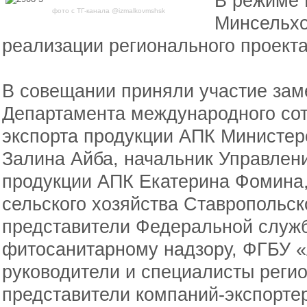
В режиме 
фото с ТГ-канала @izmalkovmshsk
Минсельхо
реализации регионального проект
В совещании приняли участие зам
Департамента международного сот
экспорта продукции АПК Министер
Залина Айба, начальник Управлени
продукции АПК Екатерина Фомина,
сельского хозяйства Ставропольск
представители Федеральной служб
фитосанитарному надзору, ФГБУ «
руководители и специалисты реги
представители компаний-экспорте