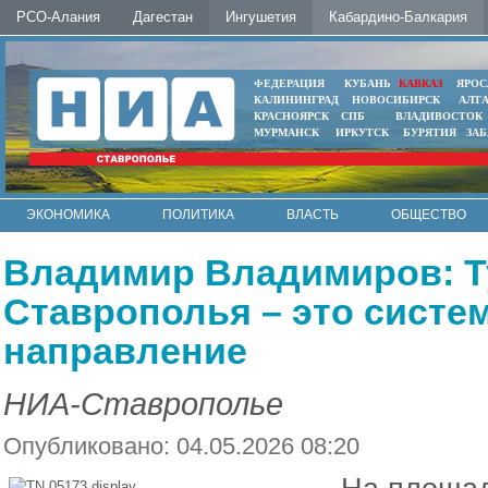
РСО-Алания
Дагестан
Ингушетия
Кабардино-Балкария
ФЕДЕРАЦИЯ
КУБАНЬ
КАВКАЗ
ЯРОС
КАЛИНИНГРАД
НОВОСИБИРСК
АЛТ
КРАСНОЯРСК
СПБ
ВЛАДИВОСТОК
МУРМАНСК
ИРКУТСК
БУРЯТИЯ
ЗА
ЭКОНОМИКА
ПОЛИТИКА
ВЛАСТЬ
ОБЩЕСТВО
АВТО
КОНТАКТЫ
Владимир Владимиров: Т
Ставрополья – это сист
направление
НИА-Ставрополье
Опубликовано: 04.05.2026 08:20