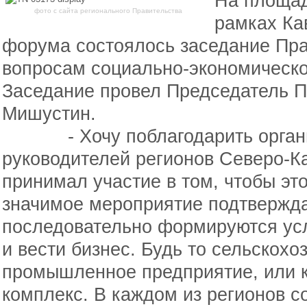
На площад
фото с сайта регионального Правительства
рамках Ка
форума состоялось заседание Пра
вопросам социально-экономическо
Заседание провел Председатель 
Мишустин.
-
Хочу поблагодарить орга
руководителей регионов Северо-Ка
принимал участие в
том, чтобы эт
значимое мероприятие подтверждае
последовательно формируются усл
и
вести бизнес. Будь то
сельскохо
промышленное предприятие, или 
комплекс. В
каждом из
регионов с