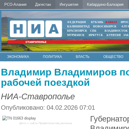
РСО-Алания
Дагестан
Ингушетия
Кабардино-Балкария
ФЕДЕРАЦИЯ
КУБАНЬ
КАВКАЗ
ЯРОС
КАЛИНИНГРАД
НОВОСИБИРСК
АЛТ
КРАСНОЯРСК
СПБ
ВЛАДИВОСТОК
МУРМАНСК
ИРКУТСК
БУРЯТИЯ
ЗА
ЭКОНОМИКА
ПОЛИТИКА
ВЛАСТЬ
ОБЩЕСТВО
АВТО
КОНТАКТЫ
Владимир Владимиров по
рабочей поездкой
НИА-Ставрополье
Опубликовано: 04.02.2026 07:01
Губернато
фото с сайта Правительства региона
Владимиро