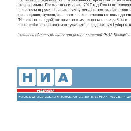
ставропольцы. Предлагаю объявить 2027 год Годом историчес
Глава края поручил Правительству региона подготовить план 
краеведения, музеев, археологических и архивных исследован
"И конечно – людей, которые по этим направлениям работают.
часто работают на одном энтузиазме", – подчеркнул Губерна
Подписывайтесь на нашу страницу новостей "НИА-Кавказ" 
Использованы материалы Информационного агентства НИА «Федерация» свиде
(Роскомнадзор)