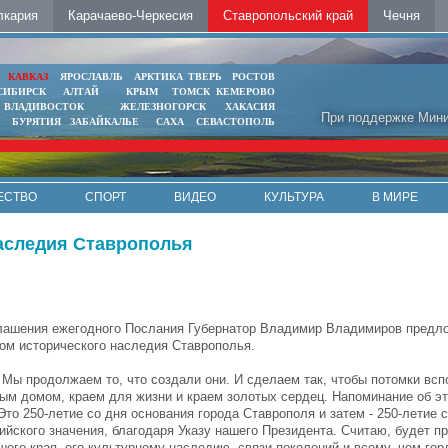
лкария
Карачаево-Черкесия
Ставропольский край
Чечня
Ь
КАВКАЗ
ЯРОСЛАВЛЬ
АРКТИКА
ТВЕРЬ
РОСТОВ
СИБИРСК
АЛТАЙ
КРЫМ
ТОМСК
КЕМЕРОВО
ВЛАДИВОСТОК
ЖЕЛЕЗНОГОРСК
ХАКАСИЯ
При поддержке Мини
БУРЯТИЯ
ЗАБАЙКАЛЬЕ
САХА
СЕВАСТОПОЛЬ
ЕСТВО
СПОРТ
ВИДЕО
КУЛЬТУРА
В МИРЕ
наследия Ставрополья
лашения ежегодного Послания Губернатор Владимир Владимиров предл
дом исторического наследия Ставрополья.
Мы продолжаем то, что создали они. И сделаем так, чтобы потомки всп
ым домом, краем для жизни и краем золотых сердец. Напоминание об э
Это 250-летие со дня основания города Ставрополя и затем - 250-летие 
ийского значения, благодаря Указу нашего Президента. Считаю, будет п
го края, его культурному наследию, связи поколений и всему, чем гор