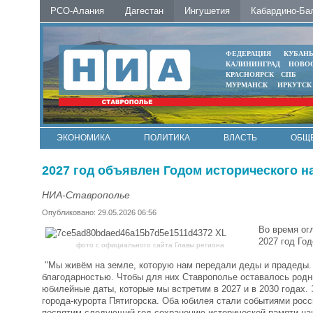
РСО-Алания
Дагестан
Ингушетия
Кабардино-Ба
ФЕДЕРАЦИЯ
КУБАН
КАЛИНИНГРАД
НОВО
КРАСНОЯРСК
СПБ
МУРМАНСК
ИРКУТСК
ЭКОНОМИКА
ПОЛИТИКА
ВЛАСТЬ
ОБЩ
2027 год объявлен Годом исторического 
НИА-Ставрополье
Опубликовано: 29.05.2026 06:56
Во время ог
2027 год Го
фото с официального сайта Главы региона
"Мы живём на земле, которую нам передали деды и прадеды. 
благодарностью. Чтобы для них Ставрополье оставалось родн
юбилейные даты, которые мы встретим в 2027 и в 2030 годах. 
города-курорта Пятигорска. Оба юбилея стали событиями росс
посвятим следующий год сохранению исторической памяти наше