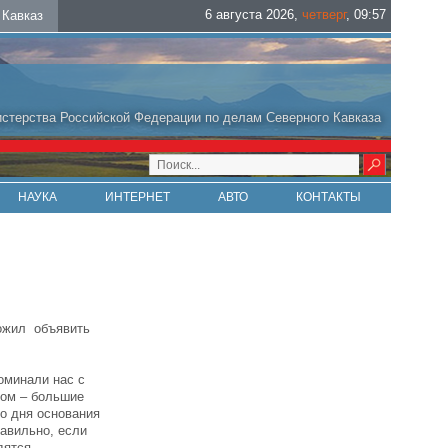
6 августа 2026
,
четверг
,
09
:
57
Кавказ
стерства Российской Федерации по делам Северного Кавказа
НАУКА
ИНТЕРНЕТ
АВТО
КОНТАКТЫ
ожил объявить
оминали нас с
том – большие
со дня основания
равильно, если
дятся