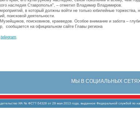
кого наследия Ставрополья", – отметил Владимир Владимиров.
мероприятий, в который должны войти не только юбилейные торжества, 
ий, поисковой деятельности.
 Музейщиков, поисковиков, краеведов. Особое внимание и забота – глуби
тор, сообщается на официальном сайте Главы региона
в
telegram
.
МЫ В СОЦИАЛЬНЫХ СЕТЯ
тельство ИА № ФС77-54328 от 29 мая 2013 года, выданное Федеральной службой по над