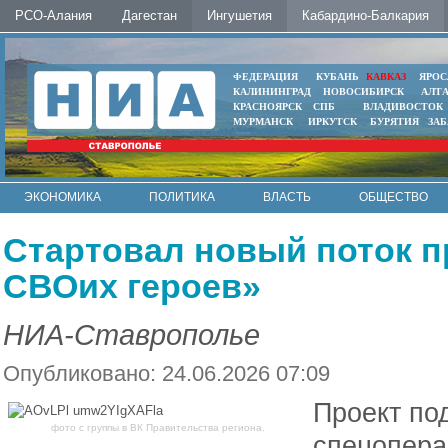
РСО-Алания
Дагестан
Ингушетия
Кабардино-Балкария
ФЕДЕРАЦИЯ
КУБАНЬ
КАВКАЗ
ЯРОС
КАЛИНИНГРАД
НОВОСИБИРСК
АЛТ
КРАСНОЯРСК
СПБ
ВЛАДИВОСТОК
МУРМАНСК
ИРКУТСК
БУРЯТИЯ
ЗА
ЭКОНОМИКА
ПОЛИТИКА
ВЛАСТЬ
ОБЩЕСТВО
АВТО
КОНТАКТЫ
Стартовал новый поток 
СВОих героев»
НИА-Ставрополье
Опубликовано: 24.06.2026 07:09
Проект по
фото с группы в ВК Правительства региона.
спецопера