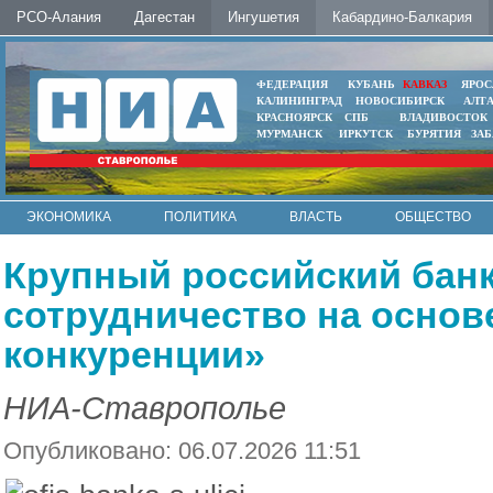
РСО-Алания
Дагестан
Ингушетия
Кабардино-Балкария
ФЕДЕРАЦИЯ
КУБАНЬ
КАВКАЗ
ЯРОС
КАЛИНИНГРАД
НОВОСИБИРСК
АЛТ
КРАСНОЯРСК
СПБ
ВЛАДИВОСТОК
МУРМАНСК
ИРКУТСК
БУРЯТИЯ
ЗА
ЭКОНОМИКА
ПОЛИТИКА
ВЛАСТЬ
ОБЩЕСТВО
АВТО
КОНТАКТЫ
Крупный российский банк
сотрудничество на основ
конкуренции»
НИА-Ставрополье
Опубликовано: 06.07.2026 11:51