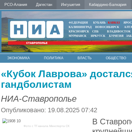
РСО-Алания
Дагестан
Ингушетия
Кабардино-Балкария
ФЕДЕРАЦИЯ
КУБАНЬ
КАВКАЗ
ЯРОС
КАЛИНИНГРАД
НОВОСИБИРСК
АЛТ
КРАСНОЯРСК
СПБ
ВЛАДИВОСТОК
МУРМАНСК
ИРКУТСК
БУРЯТИЯ
ЗА
ЭКОНОМИКА
ПОЛИТИКА
ВЛАСТЬ
ОБЩЕСТВО
АВТО
КОНТАКТЫ
«Кубок Лаврова» досталс
гандболистам
НИА-Ставрополье
Опубликовано: 19.08.2025 07:42
В Ставроп
Фото с ТГ-канала Минспорта СК
крупнейши