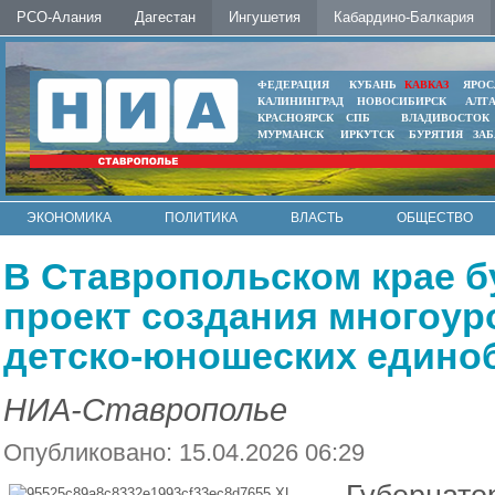
РСО-Алания
Дагестан
Ингушетия
Кабардино-Балкария
ФЕДЕРАЦИЯ
КУБАНЬ
КАВКАЗ
ЯРОС
КАЛИНИНГРАД
НОВОСИБИРСК
АЛТ
КРАСНОЯРСК
СПБ
ВЛАДИВОСТОК
МУРМАНСК
ИРКУТСК
БУРЯТИЯ
ЗА
ЭКОНОМИКА
ПОЛИТИКА
ВЛАСТЬ
ОБЩЕСТВО
АВТО
КОНТАКТЫ
В Ставропольском крае б
проект создания многоу
детско-юношеских едино
НИА-Ставрополье
Опубликовано: 15.04.2026 06:29