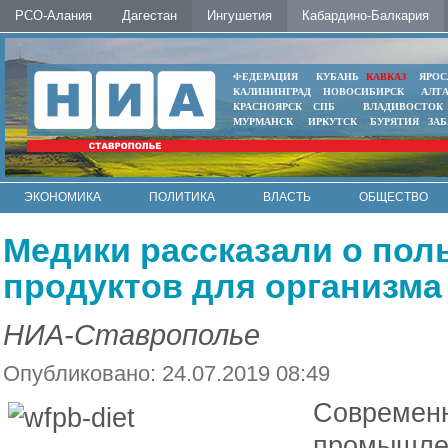
РСО-Алания
Дагестан
Ингушетия
Кабардино-Балкария
ФЕДЕРАЦИЯ
КУБАНЬ
КАВКАЗ
ЯРОС
КАЛИНИНГРАД
НОВОСИБИРСК
АЛТ
КРАСНОЯРСК
СПБ
ВЛАДИВОСТОК
МУРМАНСК
ИРКУТСК
БУРЯТИЯ
ЗА
ЭКОНОМИКА
ПОЛИТИКА
ВЛАСТЬ
ОБЩЕСТВО
АВТО
КОНТАКТЫ
Медики рассказали о пол
продуктов для организма
НИА-Ставрополье
Опубликовано: 24.07.2019 08:49
Совре
промышлен