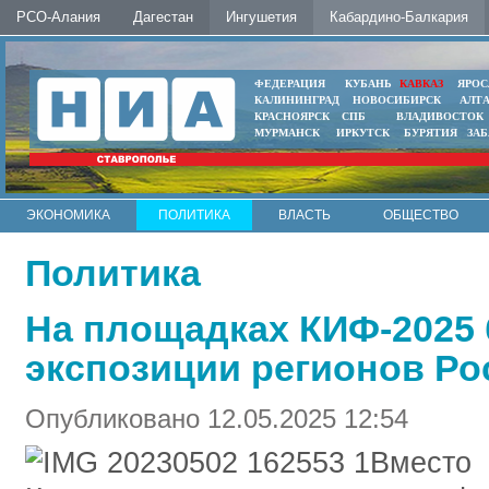
РСО-Алания
Дагестан
Ингушетия
Кабардино-Балкария
ФЕДЕРАЦИЯ
КУБАНЬ
КАВКАЗ
ЯРОС
КАЛИНИНГРАД
НОВОСИБИРСК
АЛТ
КРАСНОЯРСК
СПБ
ВЛАДИВОСТОК
МУРМАНСК
ИРКУТСК
БУРЯТИЯ
ЗА
ЭКОНОМИКА
ПОЛИТИКА
ВЛАСТЬ
ОБЩЕСТВО
АВТО
КОНТАКТЫ
Политика
На площадках КИФ-2025 
экспозиции регионов Ро
Опубликовано 12.05.2025 12:54
Вмест