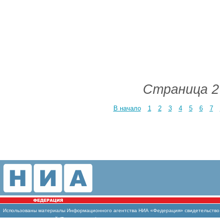
Страница 2
В начало
1
2
3
4
5
6
7
Использованы материалы Информационного агентства НИА «Федерация» свидетельство И
массовых коммуникаций (Роскомнадзор)