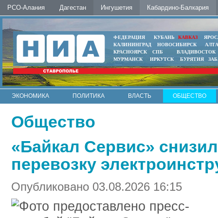
РСО-Алания
Дагестан
Ингушетия
Кабардино-Балкария
ФЕДЕРАЦИЯ
КУБАНЬ
КАВКАЗ
ЯРОС
КАЛИНИНГРАД
НОВОСИБИРСК
АЛТ
КРАСНОЯРСК
СПБ
ВЛАДИВОСТОК
МУРМАНСК
ИРКУТСК
БУРЯТИЯ
ЗА
ЭКОНОМИКА
ПОЛИТИКА
ВЛАСТЬ
ОБЩЕСТВО
АВТО
КОНТАКТЫ
Общество
«Байкал Сервис» снизи
перевозку электроинстр
Опубликовано 03.08.2026 16:15