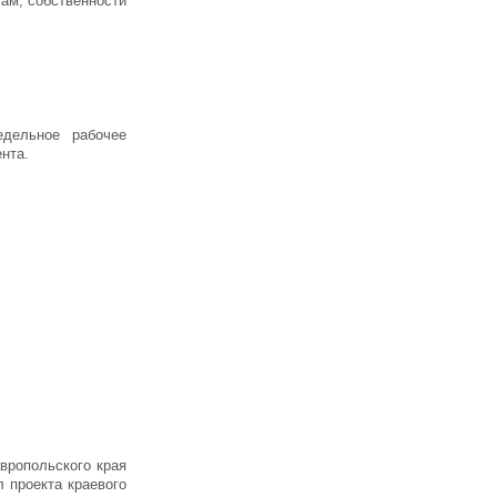
ам, собственности
едельное рабочее
нта.
вропольского края
 проекта краевого