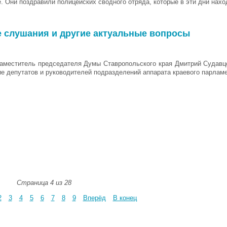
. Они поздравили полицейских сводного отряда, которые в эти дни нахо
 слушания и другие актуальные вопросы
аместитель председателя Думы Ставропольского края Дмитрий Судавц
е депутатов и руководителей подразделений аппарата краевого парламе
Страница 4 из 28
2
3
4
5
6
7
8
9
Вперёд
В конец