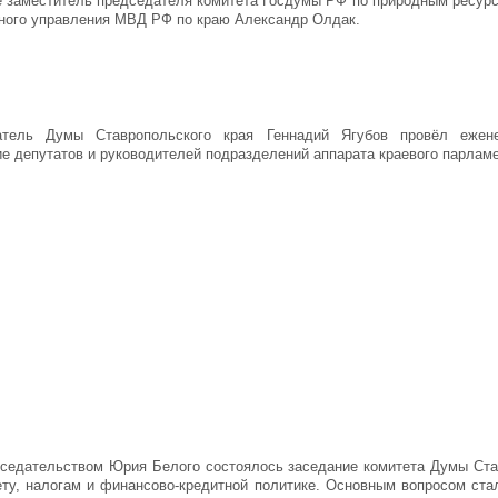
е заместитель председателя комитета Госдумы РФ по природным ресурс
вного управления МВД РФ по краю Александр Олдак.
атель Думы Ставропольского края Геннадий Ягубов провёл ежен
е депутатов и руководителей подразделений аппарата краевого парламе
седательством Юрия Белого состоялось заседание комитета Думы Ста
ту, налогам и финансово-кредитной политике. Основным вопросом стал