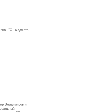
кона "О бюджете
мир Владимиров и
деральный