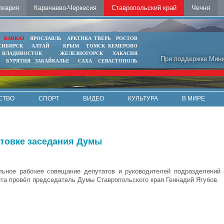
лкария
Карачаево-Черкесия
Ставропольский край
Чечня
Ь
КАВКАЗ
ЯРОСЛАВЛЬ
АРКТИКА
ТВЕРЬ
РОСТОВ
СИБИРСК
АЛТАЙ
КРЫМ
ТОМСК
КЕМЕРОВО
ВЛАДИВОСТОК
ЖЕЛЕЗНОГОРСК
ХАКАСИЯ
При поддержке Мини
БУРЯТИЯ
ЗАБАЙКАЛЬЕ
САХА
СЕВАСТОПОЛЬ
СТВО
СПОРТ
ВИДЕО
КУЛЬТУРА
В МИРЕ
товке заседания Думы
ьное рабочее совещание депутатов и руководителей подразделений 
та провёл председатель Думы Ставропольского края Геннадий Ягубов.