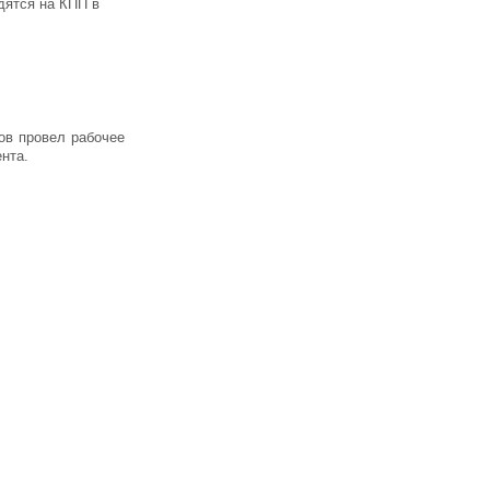
дятся на КПП в
ов провел рабочее
нта.