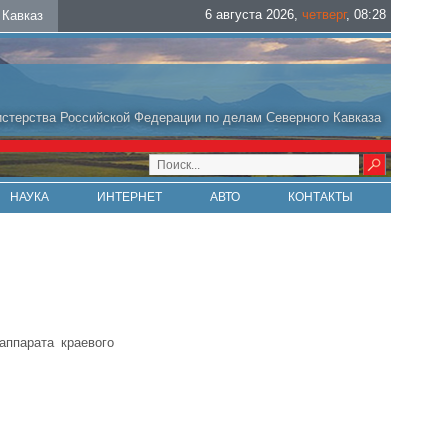
6 августа 2026
,
четверг
,
08
:
28
Кавказ
стерства Российской Федерации по делам Северного Кавказа
НАУКА
ИНТЕРНЕТ
АВТО
КОНТАКТЫ
аппарата краевого