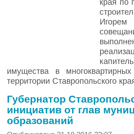
края по 
строите
Игоре
совеща
выполне
реализа
капите
имущества в многоквартирных
территории Ставропольского края
Губернатор Ставропольс
инициатив от глав мун
образований