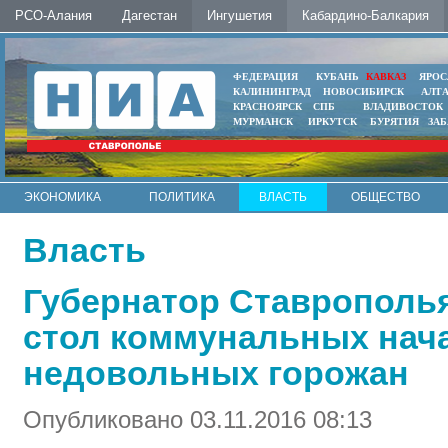
РСО-Алания
Дагестан
Ингушетия
Кабардино-Балкария
ФЕДЕРАЦИЯ
КУБАНЬ
КАВКАЗ
ЯРОС
КАЛИНИНГРАД
НОВОСИБИРСК
АЛТ
КРАСНОЯРСК
СПБ
ВЛАДИВОСТОК
МУРМАНСК
ИРКУТСК
БУРЯТИЯ
ЗА
ЭКОНОМИКА
ПОЛИТИКА
ВЛАСТЬ
ОБЩЕСТВО
АВТО
КОНТАКТЫ
Власть
Губернатор Ставрополья
стол коммунальных нач
недовольных горожан
Опубликовано 03.11.2016 08:13