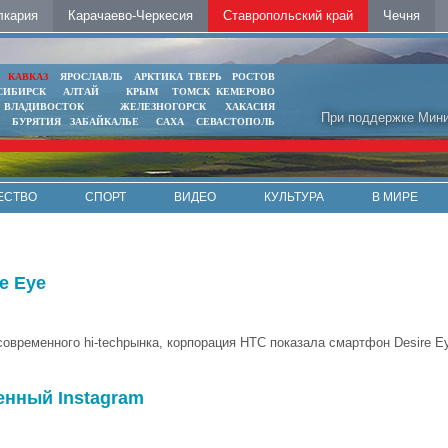
лкария
Карачаево-Черкесия
Ставропольский край
Чечня
Ь
КАВКАЗ
ЯРОСЛАВЛЬ
АРКТИКА
ТВЕРЬ
РОСТОВ
СИБИРСК
АЛТАЙ
КРЫМ
ТОМСК
КЕМЕРОВО
ВЛАДИВОСТОК
ЖЕЛЕЗНОГОРСК
ХАКАСИЯ
При поддержке Мини
БУРЯТИЯ
ЗАБАЙКАЛЬЕ
САХА
СЕВАСТОПОЛЬ
ЕСТВО
СПОРТ
ВИДЕО
КУЛЬТУРА
В МИРЕ
e Eye
современного hi-techрынка, корпорация HTC показала смартфон Desire E
енный Instagram