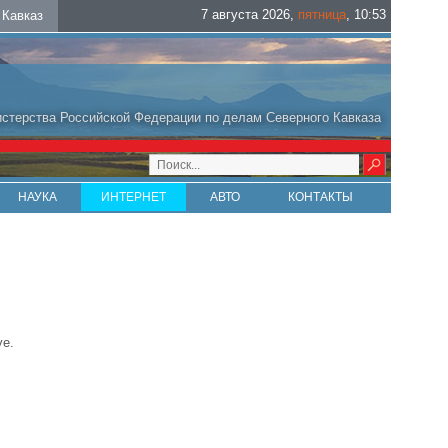
7 августа 2026
,
пятница
,
10
:
53
Кавказ
стерства Российской Федерации по делам Северного Кавказа
НАУКА
ИНТЕРНЕТ
АВТО
КОНТАКТЫ
ye.