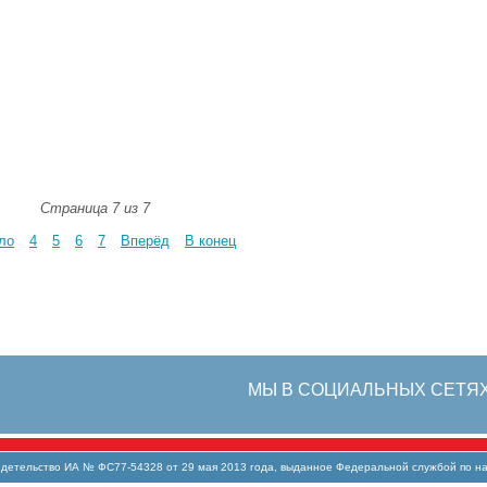
Страница 7 из 7
ло
4
5
6
7
Вперёд
В конец
МЫ В СОЦИАЛЬНЫХ СЕТЯ
тельство ИА № ФС77-54328 от 29 мая 2013 года, выданное Федеральной службой по над