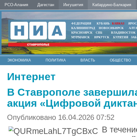
РСО-Алания
Дагестан
Ингушетия
Кабардино-Балкария
ФЕДЕРАЦИЯ
КУБАНЬ
КАВКАЗ
ЯРОС
КАЛИНИНГРАД
НОВОСИБИРСК
АЛТ
КРАСНОЯРСК
СПБ
ВЛАДИВОСТОК
МУРМАНСК
ИРКУТСК
БУРЯТИЯ
ЗА
ЭКОНОМИКА
ПОЛИТИКА
ВЛАСТЬ
ОБЩЕСТВО
АВТО
КОНТАКТЫ
Интернет
В Ставрополе завершил
акция «Цифровой дикта
Опубликовано 16.04.2026 07:52
В течен