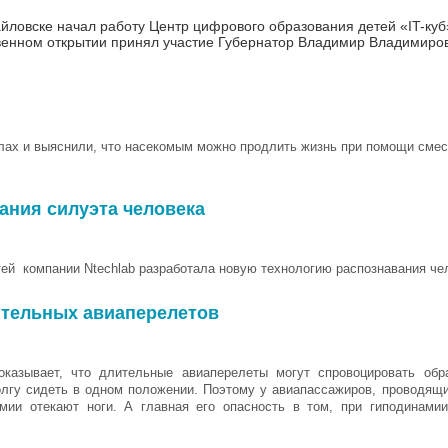
айловске начал работу Центр цифрового образования детей «IT-куб
венном открытии принял участие Губернатор Владимир Владимиров
ах и выяснили, что насекомым можно продлить жизнь при помощи смеси
ания силуэта человека
ей компании Ntechlab разработала новую технологию распознавания чел
лительных авиаперелетов
оказывает, что длительные авиаперелеты могут спровоцировать обр
лгу сидеть в одном положении. Поэтому у авиапассажиров, проводящи
мии отекают ноги. А главная его опасность в том, при гиподинами