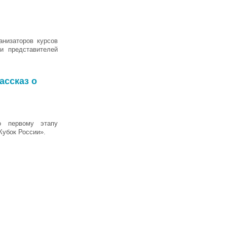
низаторов курсов
и представителей
ассказ о
о первому этапу
Кубок России».