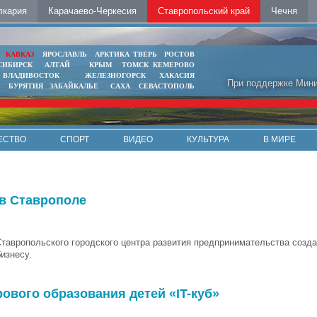
лкария
Карачаево-Черкесия
Ставропольский край
Чечня
Ь
КАВКАЗ
ЯРОСЛАВЛЬ
АРКТИКА
ТВЕРЬ
РОСТОВ
СИБИРСК
АЛТАЙ
КРЫМ
ТОМСК
КЕМЕРОВО
ВЛАДИВОСТОК
ЖЕЛЕЗНОГОРСК
ХАКАСИЯ
При поддержке Мини
БУРЯТИЯ
ЗАБАЙКАЛЬЕ
САХА
СЕВАСТОПОЛЬ
ЕСТВО
СПОРТ
ВИДЕО
КУЛЬТУРА
В МИРЕ
 в Ставрополе
Ставропольского городского центра развития предпринимательства созда
изнесу.
ового образования детей «IT-куб»