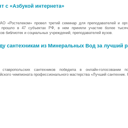
т с «Азбукой интернета»
О «Ростелеком» провел третий семинар для преподавателей и орга
е прошло в 47 субъектах РФ, в нем приняли участие более тысяч
ков библиотек и социальных учреждений, преподавателей вузов.
ду сантехникам из Минеральных Вод за лучший р
 ставропольских сантехников победила в онлайн-голосовании п
йского чемпионата профессионального мастерства «Лучший сантехник. 