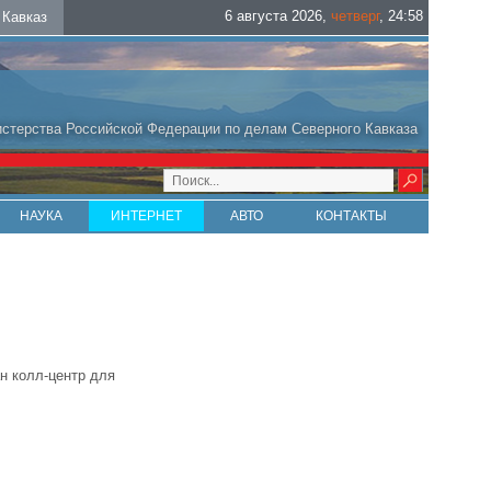
6 августа 2026
,
четверг
,
24
:
58
Кавказ
стерства Российской Федерации по делам Северного Кавказа
НАУКА
ИНТЕРНЕТ
АВТО
КОНТАКТЫ
н колл-центр для