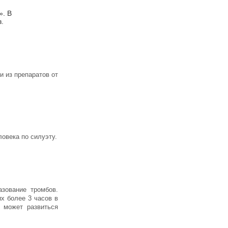
». В
.
 из препаратов от
овека по силуэту.
азование тромбов.
х более 3 часов в
и может развиться